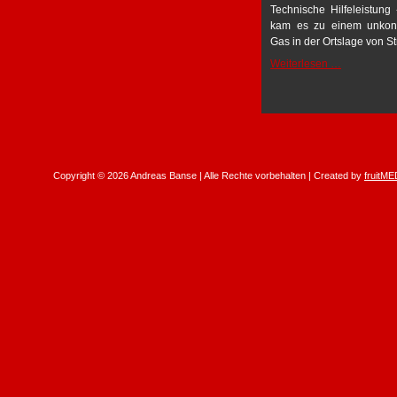
Technische Hilfeleistung
kam es zu einem unkontro
Gas in der Ortslage von S
Technische
Weiterlesen …
Hilfeleistun
Copyright © 2026 Andreas Banse | Alle Rechte vorbehalten | Created by
fruitME