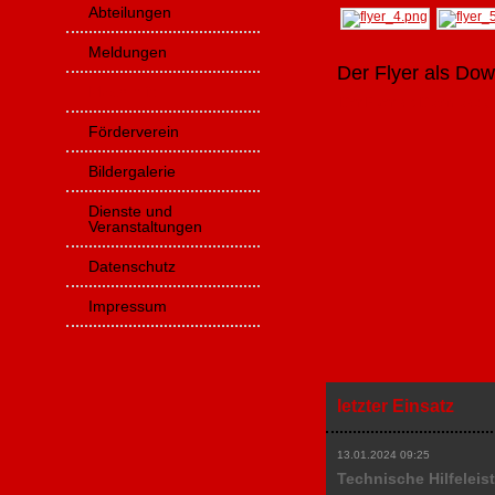
Abteilungen
Meldungen
Der Flyer als Do
Mach mit!
Der Flyer als Download
(
Förderverein
Bildergalerie
Dienste und
Veranstaltungen
Datenschutz
Impressum
letzter Einsatz
13.01.2024 09:25
Technische Hilfeleis